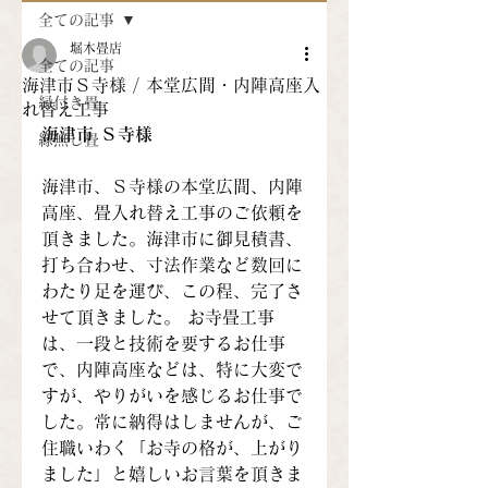
全ての記事
堀木畳店
全ての記事
海津市Ｓ寺様 / 本堂広間・内陣高座入
縁付き畳
れ替え工事
海津市 Ｓ寺様
縁無し畳
海津市、Ｓ寺様の本堂広間、内陣
高座、畳入れ替え工事のご依頼を
頂きました。海津市に御見積書、
打ち合わせ、寸法作業など数回に
わたり足を運び、この程、完了さ
せて頂きました。 お寺畳工事
は、一段と技術を要するお仕事
で、内陣高座などは、特に大変で
すが、やりがいを感じるお仕事で
した。常に納得はしませんが、ご
住職いわく「お寺の格が、上がり
ました」と嬉しいお言葉を頂きま