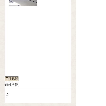
寺社仏閣
縁付き畳