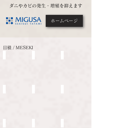
ダニやカビの発生・増殖を抑えます
ホームページ
目積 /
MESEKI
グリーン
リーフグリーン
ラテブラウン
ライトイエロー
ブルーバイオレット
ブラック
モカベージュ
ブラウン
ダークブラウン