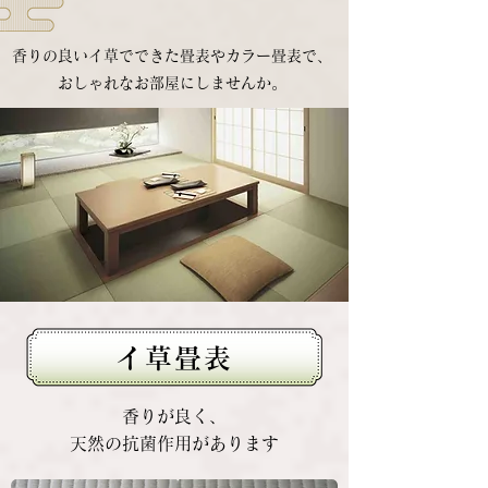
香りの良いイ草でできた畳表やカラー畳表で、
おしゃれなお部屋にしませんか。
イ草畳表
香りが良く、
天然の抗菌作用があります