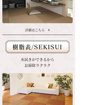
詳細はこちら
樹脂表/SEKISUI
水拭きができるから
お掃除ラクラク