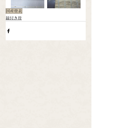
国産畳表
縁付き畳