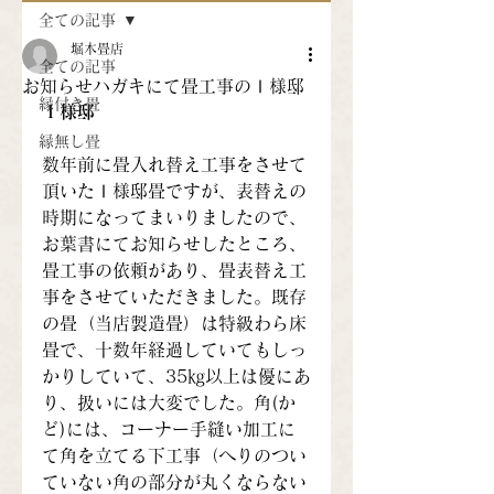
全ての記事
堀木畳店
全ての記事
お知らせハガキにて畳工事のⅠ様邸
縁付き畳
Ｉ様邸
縁無し畳
数年前に畳入れ替え工事をさせて
頂いたⅠ様邸畳ですが、表替えの
時期になってまいりましたので、
お葉書にてお知らせしたところ、
畳工事の依頼があり、畳表替え工
事をさせていただきました。既存
の畳（当店製造畳）は特級わら床
畳で、十数年経過していてもしっ
かりしていて、35㎏以上は優にあ
り、扱いには大変でした。角(か
ど)には、コーナー手縫い加工に
て角を立てる下工事（へりのつい
ていない角の部分が丸くならない