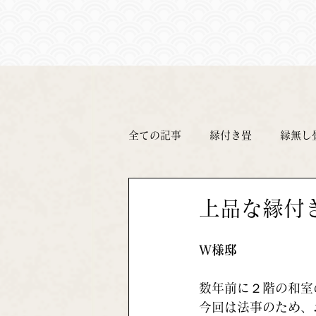
全ての記事
縁付き畳
縁無し
上品な縁付
Ｗ様邸
数年前に２階の和室
今回は法事のため、