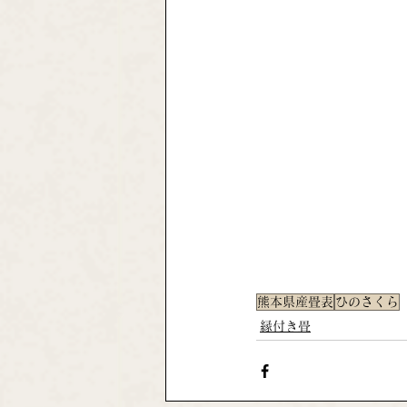
熊本県産畳表
ひのさくら
縁付き畳