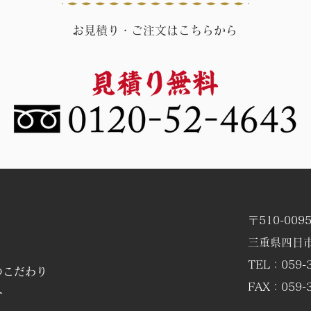
お見積り・ご注文はこちらから
ホームページをご覧になり１
既存
日仕上げをご依頼のＳ様邸
ケン
〒510-009
三重県四日市
TEL：059-3
のこだわり
FAX：059-3
介