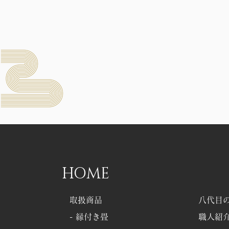
ウイルスや菌を不活性化させ
る畳「エバーグリーン」に畳
替えのＳホテル様
HOME
​取扱商品
八代目
- 縁付き畳
職人紹